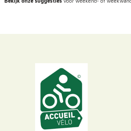
Bekijk onze suggesties
voor weekend- of weekwand