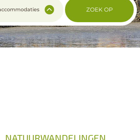
ZOEK OP
 accommodaties
NATUURWANDELINGEN