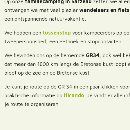
Op onze
familiecamping in Sarzeau
zetten we al enk
ontvangen we met veel plezier
wandelaars en fietse
een ontspannende natuurvakantie.
We hebben een
tussenstop
voor kampeerders op doo
tweepersoonsbed, een eethoek en stopcontacten.
We bevinden ons op de beroemde
GR34
, ook wel bek
dat meer dan 1800 km langs de Bretonse kust loopt e
biedt op de zee en de Bretonse kust.
Je kunt je route op de GR 34 in een paar klikken voo
praktische informatie op
itirando
. Je vindt er alle 
je route te organiseren.