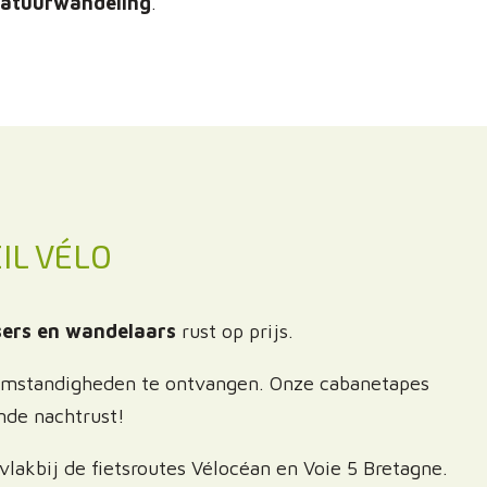
 natuurwandeling
.
IL VÉLO
sers en wandelaars
rust op prijs.
e omstandigheden te ontvangen. Onze cabanetapes
nde nachtrust!
vlakbij de fietsroutes Vélocéan en Voie 5 Bretagne.