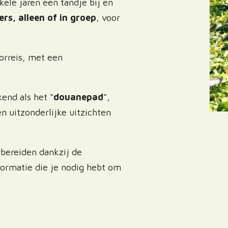
ele jaren een tandje bij en
rs, alleen of in groep
, voor
rreis, met een
end als het “
douanepad
“,
n uitzonderlijke uitzichten
rbereiden dankzij de
informatie die je nodig hebt om