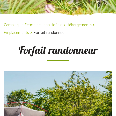
Camping La Ferme de Lann Hoëdic
>
Hébergements
>
Emplacements
>
Forfait randonneur
Forfait randonneur