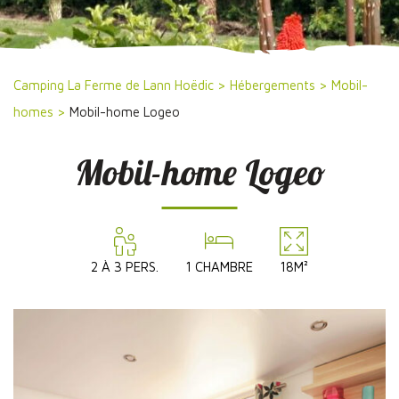
Camping La Ferme de Lann Hoëdic
>
Hébergements
>
Mobil-
homes
>
Mobil-home Logeo
Mobil-home Logeo
2 À 3 PERS.
1 CHAMBRE
18M²